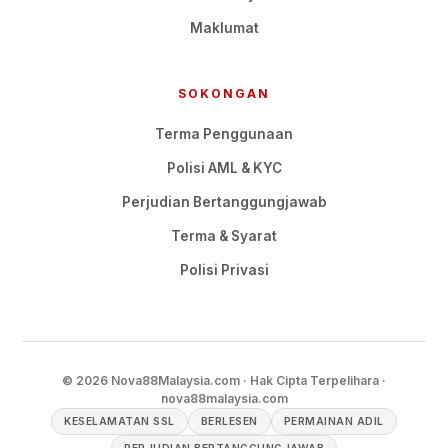
Maklumat
SOKONGAN
Terma Penggunaan
Polisi AML & KYC
Perjudian Bertanggungjawab
Terma & Syarat
Polisi Privasi
© 2026 Nova88Malaysia.com · Hak Cipta Terpelihara ·
nova88malaysia.com
KESELAMATAN SSL
BERLESEN
PERMAINAN ADIL