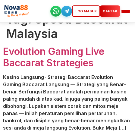
Skip
to
LOG MASUK
DAFTAR
Nova88
Tag:
Speed Baccarat
content
Malaysia
Evolution Gaming Live
Baccarat Strategies
Kasino Langsung · Strategi Baccarat Evolution
Gaming Baccarat Langsung — Strategi yang Benar-
benar Berfungsi Baccarat adalah permainan kasino
paling mudah di atas kad. Ia juga yang paling banyak
dibohongi. Lupakan sistem corak dan mitos meja
panas — inilah peraturan pemilihan pertaruhan,
bankrol, dan disiplin yang benar-benar meningkatkan
sesi anda di meja langsung Evolution. Buka Meja […]