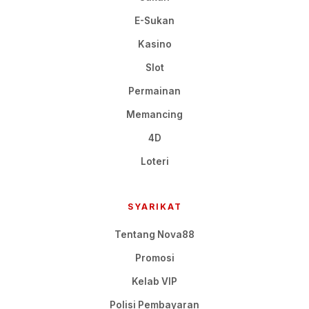
E-Sukan
Kasino
Slot
Permainan
Memancing
4D
Loteri
SYARIKAT
Tentang Nova88
Promosi
Kelab VIP
Polisi Pembayaran