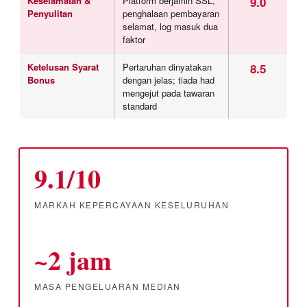
Keselamatan &
Platform berjamin SSL,
9.0
Penyulitan
penghalaan pembayaran
selamat, log masuk dua
faktor
Ketelusan Syarat
Pertaruhan dinyatakan
8.5
Bonus
dengan jelas; tiada had
mengejut pada tawaran
standard
9.1/10
MARKAH KEPERCAYAAN KESELURUHAN
~2 jam
MASA PENGELUARAN MEDIAN