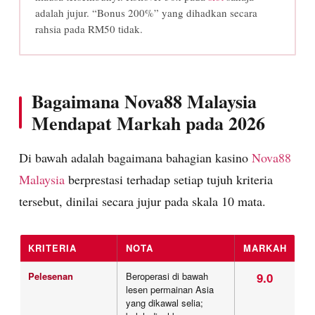
adalah jujur. “Bonus 200%” yang dihadkan secara
rahsia pada RM50 tidak.
Bagaimana Nova88 Malaysia
Mendapat Markah pada 2026
Di bawah adalah bagaimana bahagian kasino
Nova88
Malaysia
berprestasi terhadap setiap tujuh kriteria
tersebut, dinilai secara jujur pada skala 10 mata.
KRITERIA
NOTA
MARKAH
Pelesenan
Beroperasi di bawah
9.0
lesen permainan Asia
yang dikawal selia;