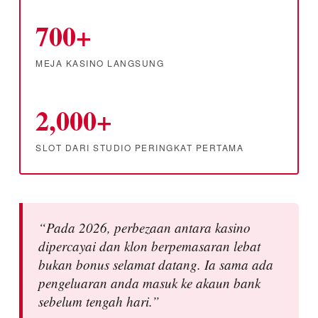
700+
MEJA KASINO LANGSUNG
2,000+
SLOT DARI STUDIO PERINGKAT PERTAMA
“Pada 2026, perbezaan antara kasino
dipercayai dan klon berpemasaran lebat
bukan bonus selamat datang. Ia sama ada
pengeluaran anda masuk ke akaun bank
sebelum tengah hari.”