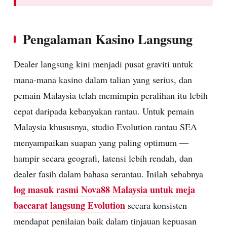
Pengalaman Kasino Langsung
Dealer langsung kini menjadi pusat graviti untuk
mana-mana kasino dalam talian yang serius, dan
pemain Malaysia telah memimpin peralihan itu lebih
cepat daripada kebanyakan rantau. Untuk pemain
Malaysia khususnya, studio Evolution rantau SEA
menyampaikan suapan yang paling optimum —
hampir secara geografi, latensi lebih rendah, dan
dealer fasih dalam bahasa serantau. Inilah sebabnya
log masuk rasmi Nova88 Malaysia untuk meja
baccarat langsung Evolution
secara konsisten
mendapat penilaian baik dalam tinjauan kepuasan