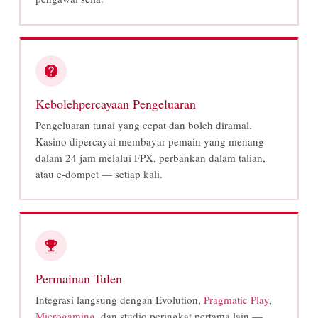
Kebolehpercayaan Pengeluaran
Pengeluaran tunai yang cepat dan boleh diramal.
Kasino dipercayai membayar pemain yang menang
dalam 24 jam melalui FPX, perbankan dalam talian,
atau e-dompet — setiap kali.
Permainan Tulen
Integrasi langsung dengan Evolution,
Pragmatic Play
,
Microgaming
, dan studio peringkat pertama lain —