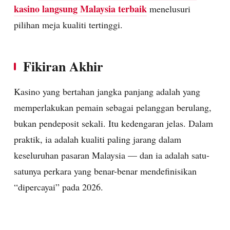
kasino langsung Malaysia terbaik
menelusuri
pilihan meja kualiti tertinggi.
Fikiran Akhir
Kasino yang bertahan jangka panjang adalah yang
memperlakukan pemain sebagai pelanggan berulang,
bukan pendeposit sekali. Itu kedengaran jelas. Dalam
praktik, ia adalah kualiti paling jarang dalam
keseluruhan pasaran Malaysia — dan ia adalah satu-
satunya perkara yang benar-benar mendefinisikan
“dipercayai” pada 2026.