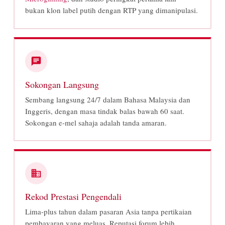
bukan klon label putih dengan RTP yang dimanipulasi.
Sokongan Langsung
Sembang langsung 24/7 dalam Bahasa Malaysia dan
Inggeris, dengan masa tindak balas bawah 60 saat.
Sokongan e-mel sahaja adalah tanda amaran.
Rekod Prestasi Pengendali
Lima-plus tahun dalam pasaran Asia tanpa pertikaian
pembayaran yang meluas. Reputasi forum lebih