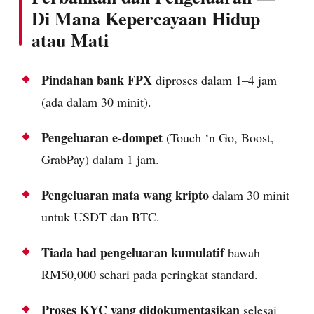
Di Mana Kepercayaan Hidup
atau Mati
Pindahan bank FPX
diproses dalam 1–4 jam
(ada dalam 30 minit).
Pengeluaran e-dompet
(Touch ‘n Go, Boost,
GrabPay) dalam 1 jam.
Pengeluaran mata wang kripto
dalam 30 minit
untuk USDT dan BTC.
Tiada had pengeluaran kumulatif
bawah
RM50,000 sehari pada peringkat standard.
Proses KYC yang didokumentasikan
selesai