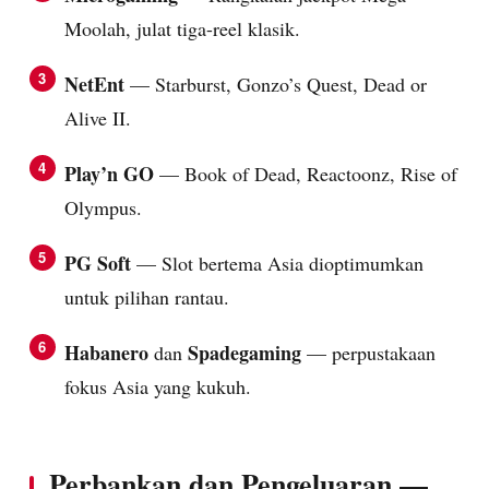
Moolah, julat tiga-reel klasik.
NetEnt
— Starburst, Gonzo’s Quest, Dead or
Alive II.
Play’n GO
— Book of Dead, Reactoonz, Rise of
Olympus.
PG Soft
— Slot bertema Asia dioptimumkan
untuk pilihan rantau.
Habanero
Spadegaming
dan
— perpustakaan
fokus Asia yang kukuh.
Perbankan dan Pengeluaran —