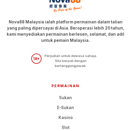
Nova88 Malaysia ialah platform permainan dalam talian
yang paling dipercayai di Asia. Beroperasi lebih 20 tahun,
kami menyediakan permainan berlesen, selamat, dan adil
untuk pemain Malaysia.
Perjudian untuk dewasa sahaja.
18+
Sila berjudi dengan
bertanggungjawab.
PERMAINAN
Sukan
E-Sukan
Kasino
Slot