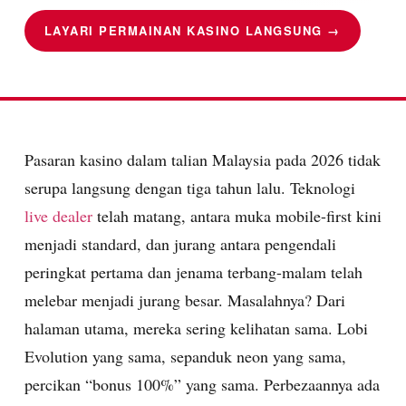
LAYARI PERMAINAN KASINO LANGSUNG →
Pasaran kasino dalam talian Malaysia pada 2026 tidak
serupa langsung dengan tiga tahun lalu. Teknologi
live dealer
telah matang, antara muka mobile-first kini
menjadi standard, dan jurang antara pengendali
peringkat pertama dan jenama terbang-malam telah
melebar menjadi jurang besar. Masalahnya? Dari
halaman utama, mereka sering kelihatan sama. Lobi
Evolution yang sama, sepanduk neon yang sama,
percikan “bonus 100%” yang sama. Perbezaannya ada