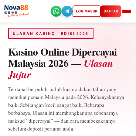
Skip
to
LOG MASUK
DAFTAR
Nova88
content
ULASAN KASINO · EDISI 2026
Kasino Online Dipercayai
Malaysia 2026 —
Ulasan
Jujur
Terdapat berpuluh-puluh kasino dalam talian yang
memikat pemain Malaysia pada 2026. Kebanyakannya
baik. Sebilangan kecil sangat baik. Beberapa
berbahaya. Ulasan ini membongkar apa sebenarnya
maksud “dipercayai” — dan cara membezakannya
sebelum deposit pertama anda.