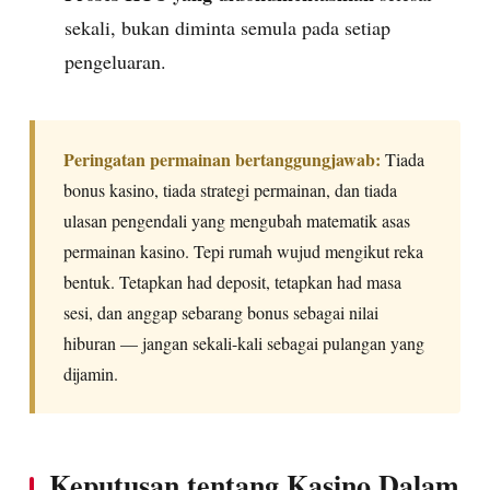
sekali, bukan diminta semula pada setiap
pengeluaran.
Peringatan permainan bertanggungjawab:
Tiada
bonus kasino, tiada strategi permainan, dan tiada
ulasan pengendali yang mengubah matematik asas
permainan kasino. Tepi rumah wujud mengikut reka
bentuk. Tetapkan had deposit, tetapkan had masa
sesi, dan anggap sebarang bonus sebagai nilai
hiburan — jangan sekali-kali sebagai pulangan yang
dijamin.
Keputusan tentang Kasino Dalam