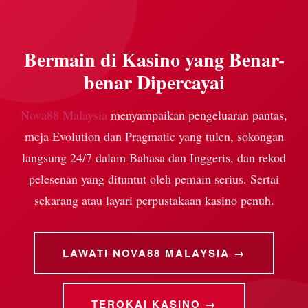
Bermain di Kasino yang Benar-
benar Dipercayai
Nova88 Malaysia
menyampaikan pengeluaran pantas,
meja Evolution dan Pragmatic yang tulen, sokongan
langsung 24/7 dalam Bahasa dan Inggeris, dan rekod
pelesenan yang dituntut oleh pemain serius. Sertai
sekarang atau layari perpustakaan kasino penuh.
LAWATI NOVA88 MALAYSIA →
TEROKAI KASINO →