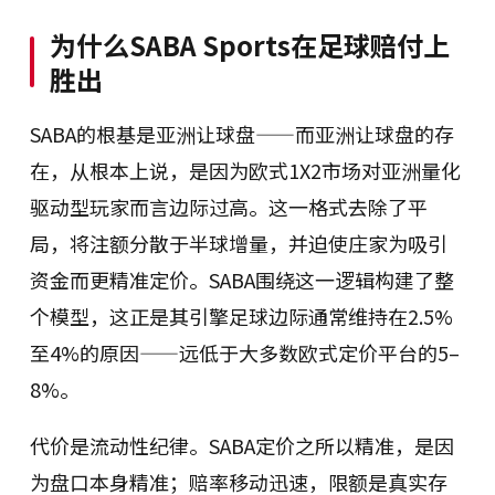
为什么SABA Sports在足球赔付上
胜出
SABA的根基是亚洲让球盘——而亚洲让球盘的存
在，从根本上说，是因为欧式1X2市场对亚洲量化
驱动型玩家而言边际过高。这一格式去除了平
局，将注额分散于半球增量，并迫使庄家为吸引
资金而更精准定价。SABA围绕这一逻辑构建了整
个模型，这正是其引擎足球边际通常维持在2.5%
至4%的原因——远低于大多数欧式定价平台的5–
8%。
代价是流动性纪律。SABA定价之所以精准，是因
为盘口本身精准；赔率移动迅速，限额是真实存