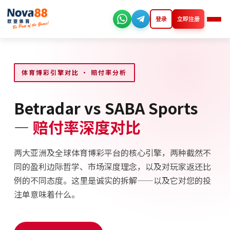
Skip
登录
立即注册
to
Nova88
content
体育博彩引擎对比 · 赔付率分析
Betradar vs SABA Sports
—
赔付率深度对比
两大亚洲及全球体育博彩平台的核心引擎，两种截然不
同的盈利边际哲学、市场深度理念，以及对玩家返还比
例的不同态度。这里是诚实的拆解——以及它对您的投
注单意味着什么。