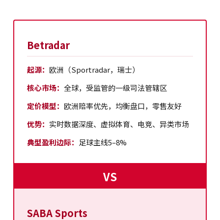
Betradar
起源：
欧洲（Sportradar，瑞士）
核心市场：
全球，受监管的一级司法管辖区
定价模型：
欧洲赔率优先，均衡盘口，零售友好
优势：
实时数据深度、虚拟体育、电竞、异类市场
典型盈利边际：
足球主线5–8%
VS
SABA Sports