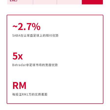
~2.7%
SABA在让球盘足球上的赔付优势
5x
Betradar非足球市场的宽度优势
RM
每投注RM1万的实质差距