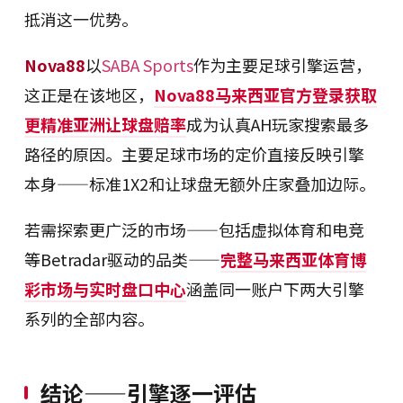
抵消这一优势。
Nova88
以
SABA Sports
作为主要足球引擎运营，
这正是在该地区，
Nova88马来西亚官方登录获取
更精准亚洲让球盘赔率
成为认真AH玩家搜索最多
路径的原因。主要足球市场的定价直接反映引擎
本身——标准1X2和让球盘无额外庄家叠加边际。
若需探索更广泛的市场——包括虚拟体育和电竞
等Betradar驱动的品类——
完整马来西亚体育博
彩市场与实时盘口中心
涵盖同一账户下两大引擎
系列的全部内容。
结论——引擎逐一评估