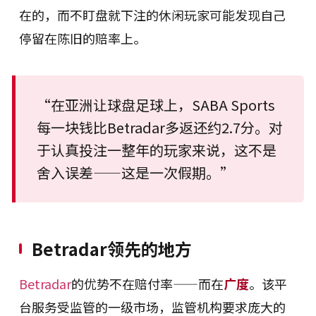
在的，而不盯盘就下注的休闲玩家可能发现自己
停留在陈旧的赔率上。
“在亚洲让球盘足球上，SABA Sports
每一块钱比Betradar多返还约2.7分。对
于认真投注一整年的玩家来说，这不是
舍入误差——这是一次假期。”
Betradar领先的地方
Betradar
的优势不在赔付率——而在
广度
。该平
台服务受监管的一级市场，监管机构要求庞大的