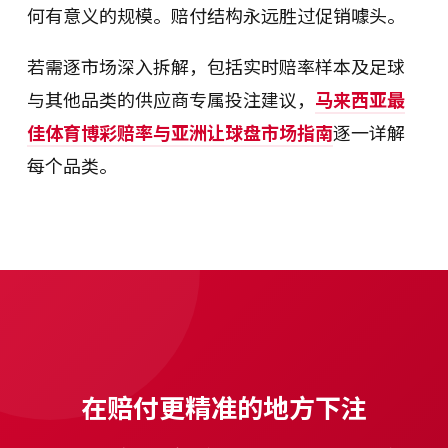
何有意义的规模。赔付结构永远胜过促销噱头。
若需逐市场深入拆解，包括实时赔率样本及足球
与其他品类的供应商专属投注建议，
马来西亚最
佳体育博彩赔率与亚洲让球盘市场指南
逐一详解
每个品类。
在赔付更精准的地方下注