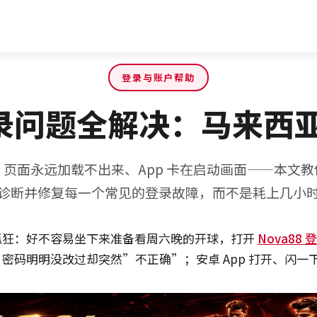
登录与账户帮助
录问题全解决：马来西
页面永远加载不出来、App 卡在启动画面——本文
诊断并修复每一个常见的登录故障，而不是耗上几小
抓狂：好不容易坐下来准备看周六晚的开球，打开
Nova88 
密码明明没改过却突然”不正确”；安卓 App 打开、闪一下 