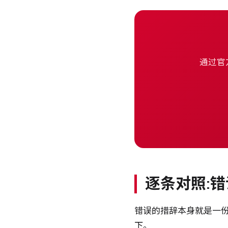
通过官
逐条对照:
错误的措辞本身就是一份
下。