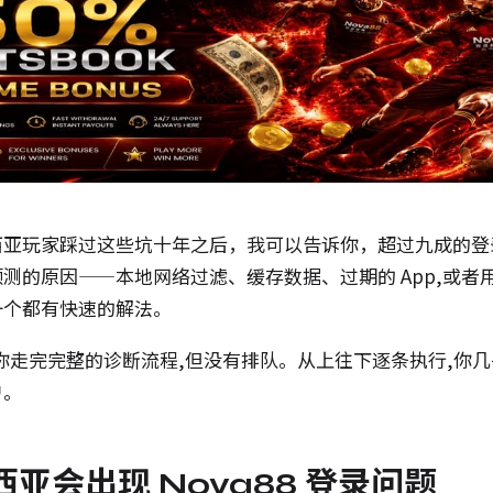
西亚玩家踩过这些坑十年之后，我可以告诉你，超过九成的登
测的原因——本地网络过滤、缓存数据、过期的 App,或者
一个都有快速的解法。
你走完完整的诊断流程,但没有排队。从上往下逐条执行,你
户。
亚会出现 Nova88 登录问题