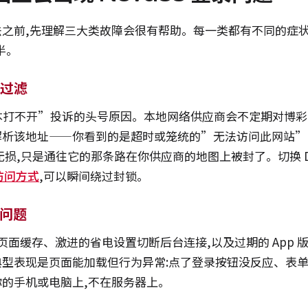
之前,先理解三大类故障会很有帮助。每一类都有不同的症状
半。
层过滤
打不开”投诉的头号原因。本地网络供应商会不定期对博彩域名
解析该地址——你看到的是超时或笼统的”无法访问此网站”
无损,只是通往它的那条路在你供应商的地图上被封了。切换 D
与访问方式
,可以瞬间绕过封锁。
的问题
旧的页面缓存、激进的省电设置切断后台连接,以及过期的 App
型表现是页面能加载但行为异常:点了登录按钮没反应、表单不停
的手机或电脑上,不在服务器上。