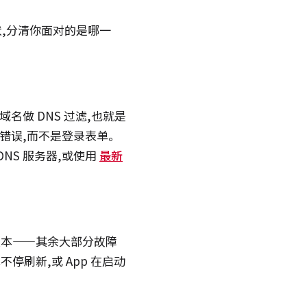
,分清你面对的是哪一
做 DNS 过滤,也就是
错误,而不是登录表单。
NS 服务器,或使用
最新
 版本——其余大部分故障
刷新,或 App 在启动