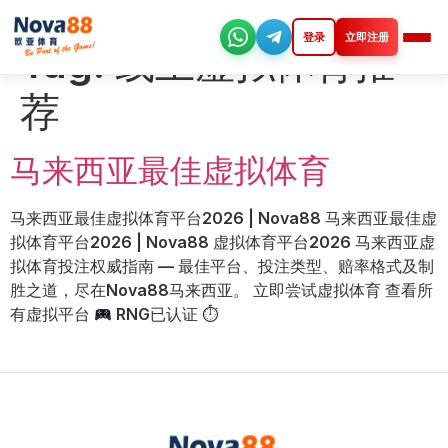
Skip
to
登录
立即注册
Nova88
Tag:
线上虚拟体育推
content
荐
马来西亚最佳虚拟体育
马来西亚最佳虚拟体育平台2026 | Nova88 马来西亚最佳虚
拟体育平台2026 | Nova88 虚拟体育平台2026 马来西亚虚
拟体育投注权威指南 — 最佳平台、投注类型、赔率格式及制
胜之道，尽在Nova88马来西亚。 立即尝试虚拟体育 查看所
有虚拟平台
RNG已认证 ⏱