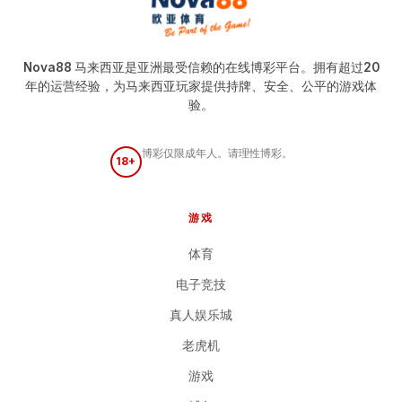
Nova88 马来西亚是亚洲最受信赖的在线博彩平台。拥有超过20
年的运营经验，为马来西亚玩家提供持牌、安全、公平的游戏体
验。
博彩仅限成年人。请理性博彩。
18+
游戏
体育
电子竞技
真人娱乐城
老虎机
游戏