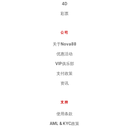
4D
彩票
公司
关于Nova88
优惠活动
VIP俱乐部
支付政策
资讯
支持
使用条款
AML & KYC政策