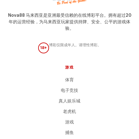
Nova88 马来西亚是亚洲最受信赖的在线博彩平台。拥有超过20
年的运营经验，为马来西亚玩家提供持牌、安全、公平的游戏体
验。
博彩仅限成年人。请理性博彩。
18+
游戏
体育
电子竞技
真人娱乐城
老虎机
游戏
捕鱼