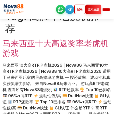
Skip
to
登录
立即注册
Nova88
Tag:
高胜率老虎机推
content
荐
马来西亚十大高返奖率老虎机
游戏
马来西亚10大高RTP老虎机2026 | Nova88 马来西亚10大
高RTP老虎机2026 | Nova88 10大高RTP老虎机2026 适用
于马来西亚玩家的最高赔率老虎机 — 按还款率、波动性和真
实获奖潜力排名，来自Nova88马来西亚。 游玩高RTP老虎
机 查看所有Nova88老虎机
RTP还款率
Top 10已排名
96%+高RTP
波动性低/高
DuitNow快速
GLI认
证
RTP还款率
Top 10已排名
96%+高RTP
波动
性低/高
DuitNow快速
GLI认证 什么是RTP？ 高RTP