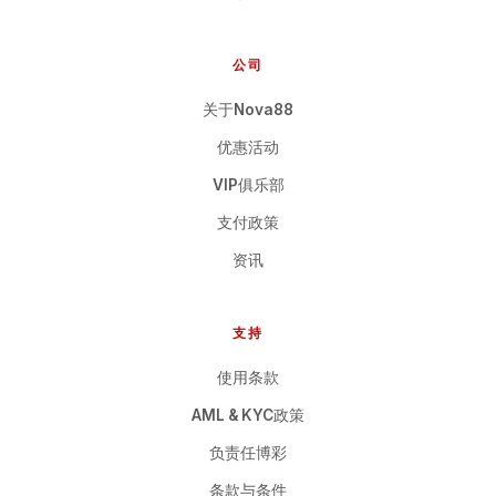
公司
关于Nova88
优惠活动
VIP俱乐部
支付政策
资讯
支持
使用条款
AML & KYC政策
负责任博彩
条款与条件