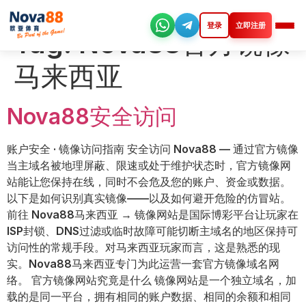
Skip
to
登录
立即注册
Nova88
Tag:
Nova88官方镜像
content
马来西亚
Nova88安全访问
账户安全 · 镜像访问指南 安全访问 Nova88 — 通过官方镜像
当主域名被地理屏蔽、限速或处于维护状态时，官方镜像网
站能让您保持在线，同时不会危及您的账户、资金或数据。
以下是如何识别真实镜像——以及如何避开危险的仿冒站。
前往 Nova88马来西亚 → 镜像网站是国际博彩平台让玩家在
ISP封锁、DNS过滤或临时故障可能切断主域名的地区保持可
访问性的常规手段。对马来西亚玩家而言，这是熟悉的现
实。Nova88马来西亚专门为此运营一套官方镜像域名网
络。 官方镜像网站究竟是什么 镜像网站是一个独立域名，加
载的是同一平台，拥有相同的账户数据、相同的余额和相同