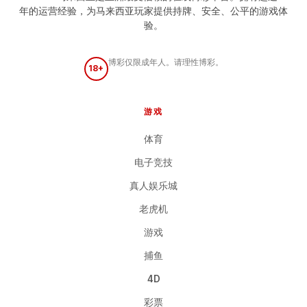
年的运营经验，为马来西亚玩家提供持牌、安全、公平的游戏体
验。
博彩仅限成年人。请理性博彩。
18+
游戏
体育
电子竞技
真人娱乐城
老虎机
游戏
捕鱼
4D
彩票