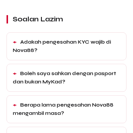
Soalan Lazim
Adakah pengesahan KYC wajib di
Nova88?
Boleh saya sahkan dengan pasport
dan bukan MyKad?
Berapa lama pengesahan Nova88
mengambil masa?