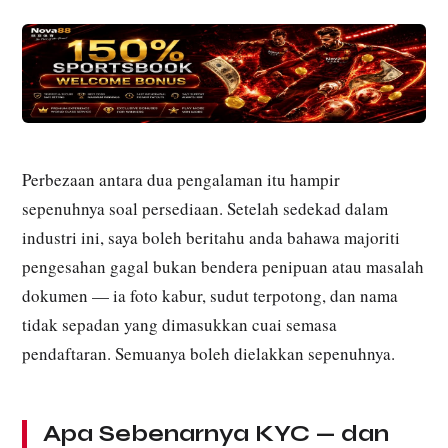
Perbezaan antara dua pengalaman itu hampir
sepenuhnya soal persediaan. Setelah sedekad dalam
industri ini, saya boleh beritahu anda bahawa majoriti
pengesahan gagal bukan bendera penipuan atau masalah
dokumen — ia foto kabur, sudut terpotong, dan nama
tidak sepadan yang dimasukkan cuai semasa
pendaftaran. Semuanya boleh dielakkan sepenuhnya.
Apa Sebenarnya KYC — dan