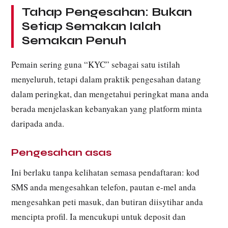
Tahap Pengesahan: Bukan
Setiap Semakan Ialah
Semakan Penuh
Pemain sering guna “KYC” sebagai satu istilah
menyeluruh, tetapi dalam praktik pengesahan datang
dalam peringkat, dan mengetahui peringkat mana anda
berada menjelaskan kebanyakan yang platform minta
daripada anda.
Pengesahan asas
Ini berlaku tanpa kelihatan semasa pendaftaran: kod
SMS anda mengesahkan telefon, pautan e-mel anda
mengesahkan peti masuk, dan butiran diisytihar anda
mencipta profil. Ia mencukupi untuk deposit dan