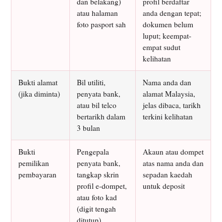
dan belakang)
profil berdaftar
atau halaman
anda dengan tepat;
foto pasport sah
dokumen belum
luput; keempat-
empat sudut
kelihatan
Bukti alamat
Bil utiliti,
Nama anda dan
(jika diminta)
penyata bank,
alamat Malaysia,
atau bil telco
jelas dibaca, tarikh
bertarikh dalam
terkini kelihatan
3 bulan
Bukti
Pengepala
Akaun atau dompet
pemilikan
penyata bank,
atas nama anda dan
pembayaran
tangkap skrin
sepadan kaedah
profil e-dompet,
untuk deposit
atau foto kad
(digit tengah
ditutup)