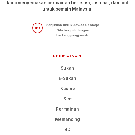
kami menyediakan permainan berlesen, selamat, dan adil
untuk pemain Malaysia.
Perjudian untuk dewasa sahaja.
18+
Sila berjudi dengan
bertanggungjawab.
PERMAINAN
Sukan
E-Sukan
Kasino
Slot
Permainan
Memancing
4D