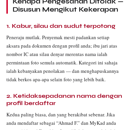
Kenapa Pengesahan Ditolak —
Disusun Mengikut Kekerapan
1. Kabur, silau dan sudut terpotong
Peneraju mutlak. Penyemak mesti padankan setiap
aksara pada dokumen dengan profil anda; ibu jari atas
nombor IC atau silau denyar merentas nama ialah
permintaan foto semula automatik. Kategori ini sahaja
ialah kebanyakan penolakan — dan menghapuskannya
tidak berkos apa-apa selain foto yang lebih baik.
2. Ketidaksepadanan nama dengan
profil berdaftar
Kedua paling biasa, dan yang berakibat sebenar. Jika
anda mendaftar sebagai “Ahmad F.” dan MyKad anda