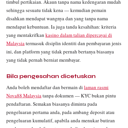
timbul pertikaian. Akaun tanpa nama kedengaran mudah
sehingga sesuatu tidak kena — kemudian pemain
disahkan mendapat wangnya dan yang tanpa nama
mendapat kebuntuan. Ia juga tanda kesahihan: kriteria
yang mentakrifkan
kasino dalam talian dipercayai di
Malaysia
termasuk disiplin identiti dan pembayaran jenis
ini, dan platform yang tidak pernah bertanya biasanya
yang tidak pernah berniat membayar.
Bila pengesahan dicetuskan
Anda boleh mendaftar dan bermain di
laman rasmi
Nova88 Malaysia
tanpa dokumen — KYC bukan pintu
pendaftaran. Semakan biasanya diminta pada
pengeluaran pertama anda, pada ambang deposit atau
pengeluaran kumulatif, apabila anda menukar butiran