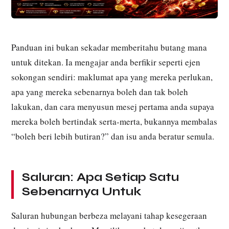
Panduan ini bukan sekadar memberitahu butang mana
untuk ditekan. Ia mengajar anda berfikir seperti ejen
sokongan sendiri: maklumat apa yang mereka perlukan,
apa yang mereka sebenarnya boleh dan tak boleh
lakukan, dan cara menyusun mesej pertama anda supaya
mereka boleh bertindak serta-merta, bukannya membalas
“boleh beri lebih butiran?” dan isu anda beratur semula.
Saluran: Apa Setiap Satu
Sebenarnya Untuk
Saluran hubungan berbeza melayani tahap kesegeraan