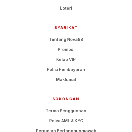
Loteri
SYARIKAT
Tentang Nova88
Promosi
Kelab VIP
Polisi Pembayaran
Maklumat
SOKONGAN
Terma Penggunaan
Polisi AML & KYC
Perjudian Bertanggungjawab