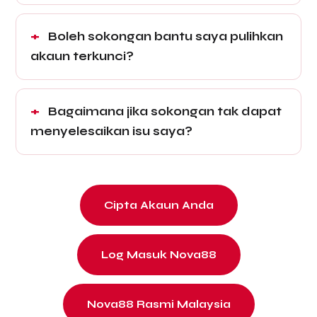
Boleh sokongan bantu saya pulihkan
akaun terkunci?
Bagaimana jika sokongan tak dapat
menyelesaikan isu saya?
Cipta Akaun Anda
Log Masuk Nova88
Nova88 Rasmi Malaysia