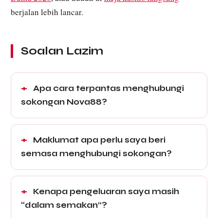
berjalan lebih lancar.
Soalan Lazim
Apa cara terpantas menghubungi
sokongan Nova88?
Maklumat apa perlu saya beri
semasa menghubungi sokongan?
Kenapa pengeluaran saya masih
“dalam semakan”?