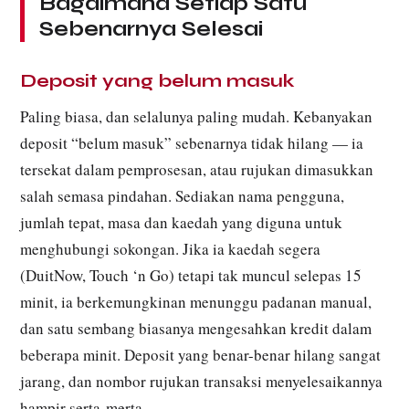
Bagaimana Setiap Satu
Sebenarnya Selesai
Deposit yang belum masuk
Paling biasa, dan selalunya paling mudah. Kebanyakan
deposit “belum masuk” sebenarnya tidak hilang — ia
tersekat dalam pemprosesan, atau rujukan dimasukkan
salah semasa pindahan. Sediakan nama pengguna,
jumlah tepat, masa dan kaedah yang diguna untuk
menghubungi sokongan. Jika ia kaedah segera
(DuitNow, Touch ‘n Go) tetapi tak muncul selepas 15
minit, ia berkemungkinan menunggu padanan manual,
dan satu sembang biasanya mengesahkan kredit dalam
beberapa minit. Deposit yang benar-benar hilang sangat
jarang, dan nombor rujukan transaksi menyelesaikannya
hampir serta-merta.