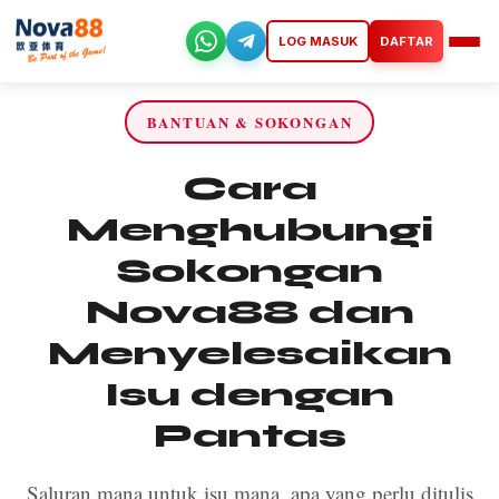
Skip
to
LOG MASUK
DAFTAR
Nova88
content
BANTUAN & SOKONGAN
Cara
Menghubungi
Sokongan
Nova88 dan
Menyelesaikan
Isu dengan
Pantas
Saluran mana untuk isu mana, apa yang perlu ditulis