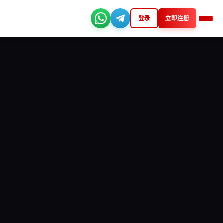
登录
立即注册