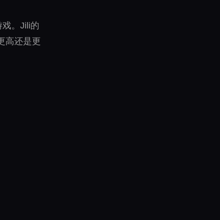
。Jili的
更高还是更