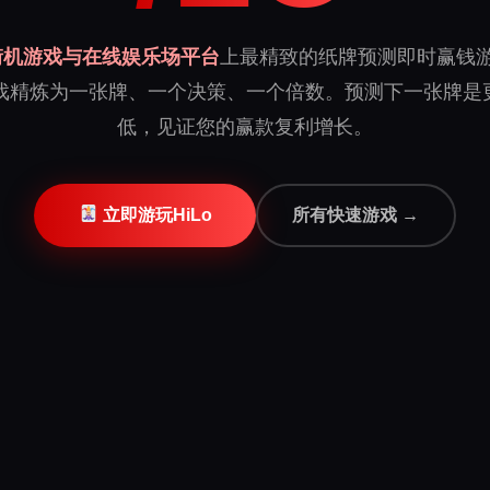
8街机游戏与在线娱乐场平台
上最精致的纸牌预测即时赢钱游戏
将游戏精炼为一张牌、一个决策、一个倍数。预测下一张牌是
低，见证您的赢款复利增长。
立即游玩HiLo
所有快速游戏 →