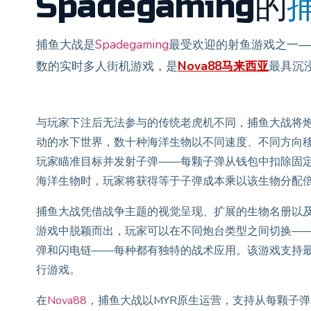
Spadegaming的
捕鱼大战是
Spadegaming
最受欢迎的射鱼游戏之一—
数的实时多人街机游戏，是
Nova88马来西亚
最具沉
与玩家下注后无法参与的传统老虎机不同，捕鱼大战将
动的水下世界，数十种海洋生物以不同速度、不同方向
玩家瞄准目标并发射子弹——每颗子弹从钱包中扣除固定
海洋生物时，玩家将获得等于子弹成本乘以该生物分配
捕鱼大战凭借战争主题的视觉呈现、扩展的生物名册以
游戏中脱颖而出，玩家可以在不同炮台类型之间切换—
弹和闪电链——每种都有独特的战术应用。该游戏支持
行游戏。
在
Nova88
，捕鱼大战以MYR原生运营，支持从每颗子弹M