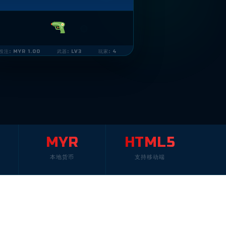
投注: MYR 1.00
武器: LV3
玩家: 4
MYR
HTML5
本地货币
支持移动端