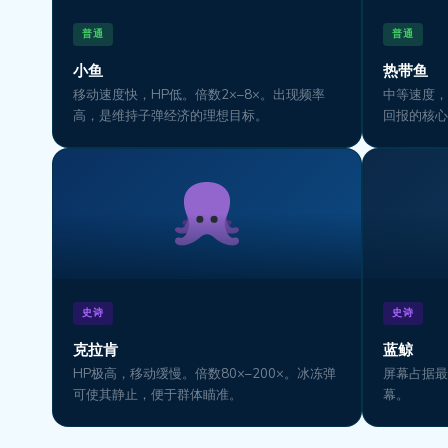
普通
普通
小鱼
热带鱼
移动速度快，HP低。倍数2×–8×。出现频率
中等速度，
高，是维持子弹经济的理想目标。
回报的核心
史诗
史诗
克拉肯
蓝鲸
HP极高，移动缓慢。倍数80×–200×。冰冻弹
屏幕占据最
可使其静止，便于群体瞄准。
幕。