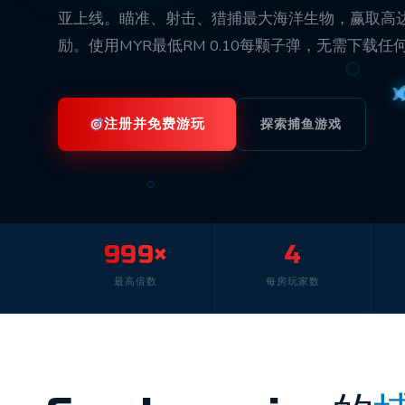
亚上线。瞄准、射击、猎捕最大海洋生物，赢取高达
励。使用MYR最低RM 0.10每颗子弹，无需下载
注册并免费游玩
探索捕鱼游戏
999×
4
最高倍数
每房玩家数