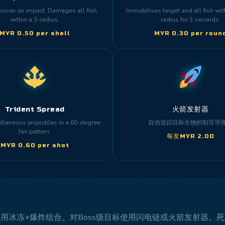
sion on impact. Damages all fish
Immobilises target and all fish wit
within a 3-radius.
radius for 3 seconds.
MYR 0.50 per shell
MYR 0.30 per roun
Trident Spread
火箭发射器
ltaneous projectiles in a 60-degree
自动追踪目标生物的制导导
fan pattern.
每发MYR 2.00
MYR 0.60 per shot
用冰冻+爆炸组合。对Boss级目标使用闪电链或火箭发射器。