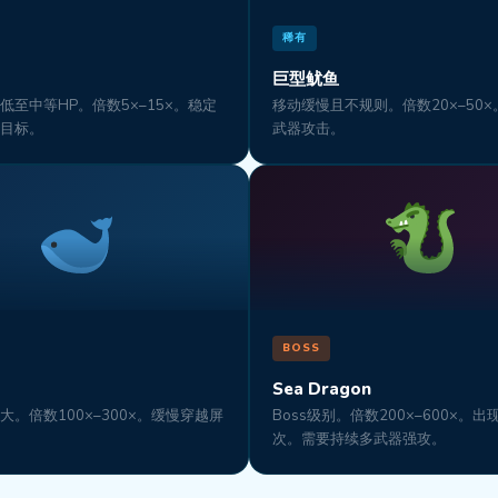
稀有
巨型鱿鱼
低至中等HP。倍数5×–15×。稳定
移动缓慢且不规则。倍数20×–50
目标。
武器攻击。
BOSS
Sea Dragon
大。倍数100×–300×。缓慢穿越屏
Boss级别。倍数200×–600×。
次。需要持续多武器强攻。