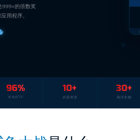
999×的倍数奖
任何应用程序。
96%
10+
30+
平均RTP
武器类型
海洋生物