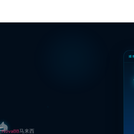
捕
在
Nova88
马来西