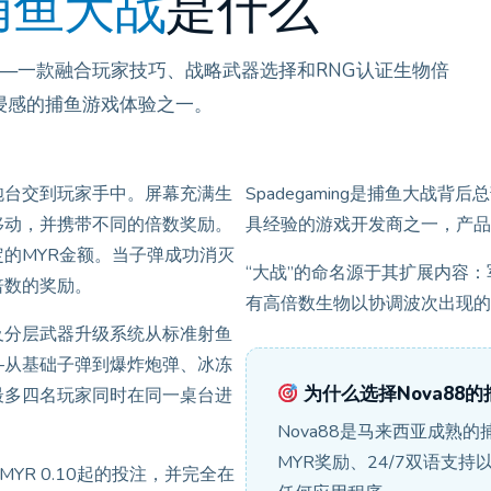
捕鱼大战
是什么
—一款融合玩家技巧、战略武器选择和RNG认证生物倍
浸感的捕鱼游戏体验之一。
炮台交到玩家手中。屏幕充满生
Spadegaming是捕鱼大战
移动，并携带不同的倍数奖励。
具经验的游戏开发商之一，产品
的MYR金额。当子弹成功消灭
“大战”的命名源于其扩展内容：
倍数的奖励。
有高倍数生物以协调波次出现的
及分层武器升级系统从标准射鱼
—从基础子弹到爆炸炮弹、冰冻
为什么选择Nova88
最多四名玩家同时在同一桌台进
Nova88是马来西亚成熟
MYR奖励、24/7双语支持
YR 0.10起的投注，并完全在