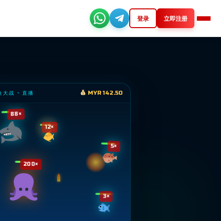
登录
立即注册
鱼大战 · 直播
MYR 142.50
88×
12×
5×
200×
3×