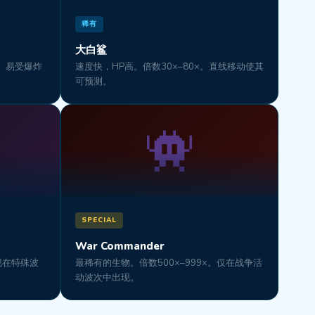
稀有
大白鲨
×。易受爆炸
速度快，HP高。倍数30×–80×。直线移动使其
可预测。
SPECIAL
War Commander
出现在特殊波
最稀有的生物。倍数500×–999×。仅在战争活
动波次中出现。