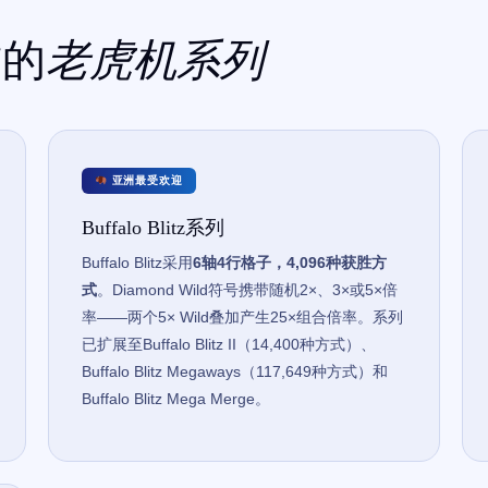
誉的
老虎机系列
亚洲最受欢迎
Buffalo Blitz系列
Buffalo Blitz采用
6轴4行格子，4,096种获胜方
式
。Diamond Wild符号携带随机2×、3×或5×倍
率——两个5× Wild叠加产生25×组合倍率。系列
已扩展至Buffalo Blitz II（14,400种方式）、
Buffalo Blitz Megaways（117,649种方式）和
Buffalo Blitz Mega Merge。