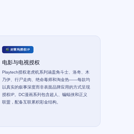
好莱坞授权IP
电影与电视授权
Playtech授权老虎机系列涵盖角斗士、洛奇、木
乃伊、行尸走肉、绝命毒师和淘金热——每款均
以真实的叙事深度而非表面品牌应用的方式呈现
授权IP。DC漫画系列包含超人、蝙蝠侠和正义
联盟，配备互联累积彩金结构。