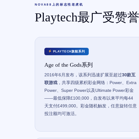
NOVA88上的标志性老虎机
Playtech最广受赞
PLAYTECH旗舰系列
Age of the Gods系列
2016年6月发布，该系列迅速扩展至超过
30款互
联游戏
，共享四级累积彩金网络：Power、Extra
Power、Super Power以及Ultimate Power彩金
——最低保障£100,000，自发布以来平均每44
天支付£499,000。彩金随机触发，任意旋转任意
投注额均可激活。